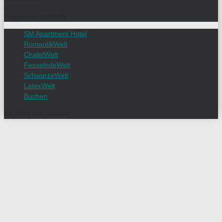
Insgesamt
1334949
SM Apartment Hotel
RomantikWelt
ChaletWelt
FesselndeWelt
SchwarzeWelt
LatexWelt
Buchen
(c) 2018 Der Gutshof