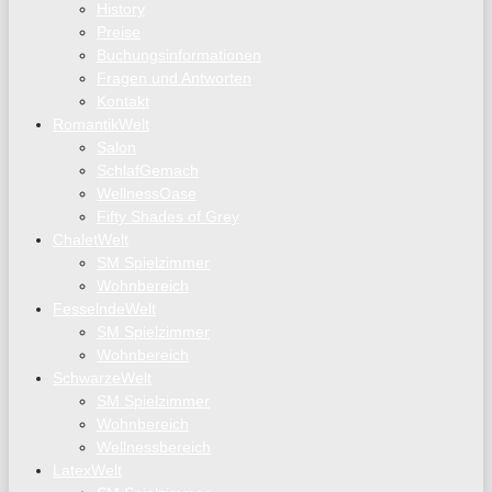
History
Preise
Buchungsinformationen
Fragen und Antworten
Kontakt
RomantikWelt
Salon
SchlafGemach
WellnessOase
Fifty Shades of Grey
ChaletWelt
SM Spielzimmer
Wohnbereich
FesselndeWelt
SM Spielzimmer
Wohnbereich
SchwarzeWelt
SM Spielzimmer
Wohnbereich
Wellnessbereich
LatexWelt