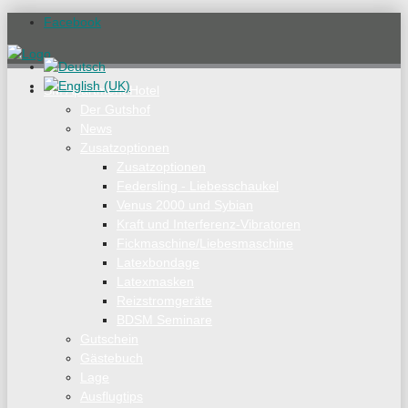
Facebook
SM Apartment Hotel
Der Gutshof
News
Zusatzoptionen
Zusatzoptionen
Federsling - Liebesschaukel
Venus 2000 und Sybian
Kraft und Interferenz-Vibratoren
Fickmaschine/Liebesmaschine
Latexbondage
Latexmasken
Reizstromgeräte
BDSM Seminare
Gutschein
Gästebuch
Lage
Ausflugtips