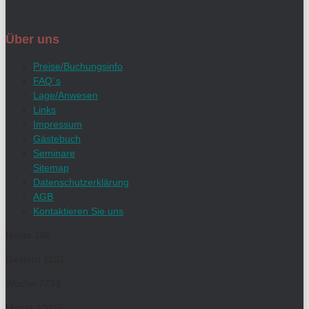
Über uns
Preise/Buchungsinfo
FAQ´s
Lage/Anwesen
Links
Impressum
Gästebuch
Seminare
Sitemap
Datenschutzerklärung
AGB
Kontaktieren Sie uns
Heute
190
Gestern
1101
Woche
7733
Monat
10046