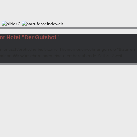
t Hotel "Der Gutshof"
mantisch/erotische bis bizarre Themenferienwohnungen die "Bizarren T
eminar. Wir wünschen Ihnen eine atemberaubende Zeit zu Zweit.