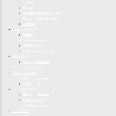
History
Preise
Buchungsinformationen
Fragen und Antworten
Kontakt
RomantikWelt
Salon
SchlafGemach
WellnessOase
Fifty Shades of Grey
ChaletWelt
SM Spielzimmer
Wohnbereich
FesselndeWelt
SM Spielzimmer
Wohnbereich
SchwarzeWelt
SM Spielzimmer
Wohnbereich
Wellnessbereich
LatexWelt