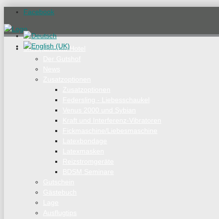
Facebook
SM Apartment Hotel
Der Gutshof
News
Zusatzoptionen
Zusatzoptionen
Federsling - Liebesschaukel
Venus 2000 und Sybian
Kraft und Interferenz-Vibratoren
Fickmaschine/Liebesmaschine
Latexbondage
Latexmasken
Reizstromgeräte
BDSM Seminare
Gutschein
Gästebuch
Lage
Ausflugtips