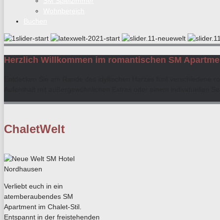
SM Spielzimmer
Wohnbereich
Buchen
Herzlich Willkommen im romantischen SM Apartmen
Entdecken Sie am Rande des idyllischen Harzes fünf verschiedene ro
Aufenthalt mit außergewöhnlichen Extras oder einem individuellen S
ChaletWelt
Verliebt euch in ein
atemberaubendes SM
Apartment im Chalet-Stil.
Entspannt in der freistehenden