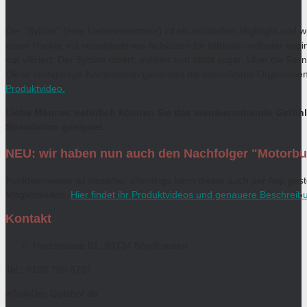
Der "Sybian" (eine Liebesmaschine) ist ein erotisches Highlight und 
einen Hocker mit verschiedenen Aufsätzen für klitorale und/oder vagi
nur vibriert. Der Sybian rotiert, pulsiert und stößt sogar. Über die 
Diese einzigartige Kombination garantiert die intensivsten Organsmen. 
Produktvideo.
Liebe Männer, natürlich können Sie das atemberaubende Gefühl a
Stimulation geeignet.
NEU: wir haben nun auch den Nachfolger "Motorb
Funktionsweise ist dieselbe, allerdings kann dieser auch per App ges
Möglichkeiten.
Hier findet ihr Produktvideos und genauere Beschreib
Kontakt
Harzstrasse 61, 99734 Nordhausen
Tel.: 0160 765 6767
info@Der-Gutshof.de