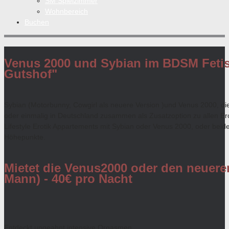
SM Spielzimmer
Wohnbereich
Buchen
Venus 2000 und Sybian im BDSM Fetis
Gutshof"
Sybian (Motorbunny, Cowgirl als neuere Version )und Venus 2000, di
oder einmalig in Deutschland zusammen als Zusatzoption zu allen Er
Lifestyle Erotik Appartements mit Sybian oder Venus 2000, oder beid
Höhepunkte.
Mietet die Venus2000 oder den neuere
Mann) - 40€ pro Nacht
Entdeckt ungeahnt intensive Orgasmen.