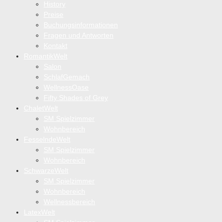
History
Preise
Buchungsinformationen
Fragen und Antworten
Kontakt
RomantikWelt
Salon
SchlafGemach
WellnessOase
Fifty Shades of Grey
ChaletWelt
SM Spielzimmer
Wohnbereich
FesselndeWelt
SM Spielzimmer
Wohnbereich
SchwarzeWelt
SM Spielzimmer
Wohnbereich
Wellnessbereich
LatexWelt