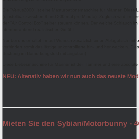
Die "Venus2000" ist eine Masturbationsmaschine für Männer. Diese L
(einstellbar zwischen 8 und 300 mal pro Minute). Zugleich wird im i
der "Air Control Box" selber steuern können. Der weiche Schlauch im
atemberaubend realistisches Gefühl.
Nur bei uns erhaltet ihr auf Wunsch zusätzlich einen Ablagetisch mit 
verhindert somit das lästige unkontrollierte hin- und her wackeln. Dies
Buchung im Bemerkungsfeld mit angeben).
Diese Liebesmaschine für Männer ist der Hammer und eine absolute 
NEU: Altenativ haben wir nun auch das neuste Mo
Mieten Sie den Sybian/Motorbunny - 4