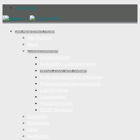
Facebook
SM Apartment Hotel
Der Gutshof
News
Zusatzoptionen
Zusatzoptionen
Federsling - Liebesschaukel
Venus 2000 und Sybian
Kraft und Interferenz-Vibratoren
Fickmaschine/Liebesmaschine
Latexbondage
Latexmasken
Reizstromgeräte
BDSM Seminare
Gutschein
Gästebuch
Lage
Ausflugtips