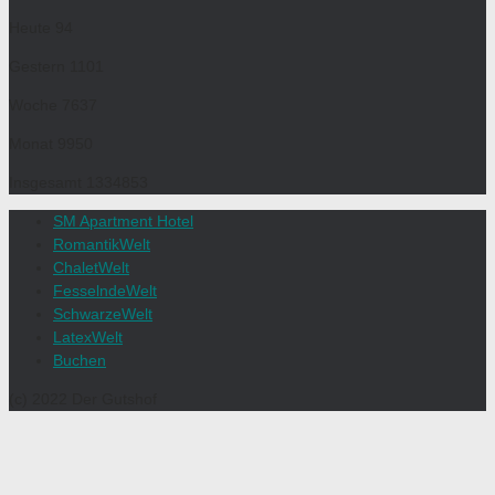
Heute
94
Gestern
1101
Woche
7637
Monat
9950
Insgesamt
1334853
SM Apartment Hotel
RomantikWelt
ChaletWelt
FesselndeWelt
SchwarzeWelt
LatexWelt
Buchen
(c) 2022 Der Gutshof