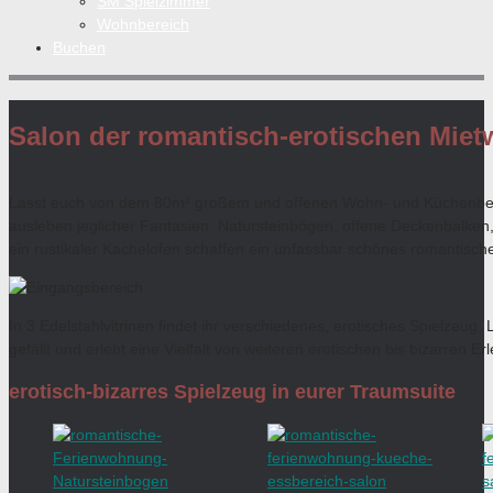
SM Spielzimmer
Wohnbereich
Buchen
Salon der romantisch-erotischen Mie
Lasst euch von dem 80m² großem und offenen Wohn- und Küchenbereic
ausleben jeglicher Fantasien. Natursteinbögen, offene Deckenbalken,
ein rustikaler Kachelofen schaffen ein unfassbar schönes romantisch
In 3 Edelstahlvitrinen findet ihr verschiedenes, erotisches Spielzeug
gefällt und erlebt eine Vielfalt von weiteren erotischen bis bizarren Er
erotisch-bizarres Spielzeug in eurer Traumsuite