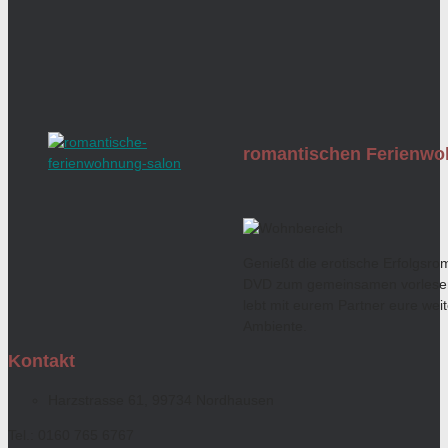
romantischen Ferienw
Genießt die erotische Erfolgsro
DVD zum gemeinsamen vorlesen
lebt mit eurem Partner eure weit
Ambiente.
Kontakt
Harzstrasse 61, 99734 Nordhausen
Tel.: 0160 765 6767