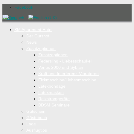
Facebook
SM Apartment Hotel
Der Gutshof
News
Zusatzoptionen
Zusatzoptionen
Federsling - Liebesschaukel
Venus 2000 und Sybian
Kraft und Interferenz-Vibratoren
Fickmaschine/Liebesmaschine
Latexbondage
Latexmasken
Reizstromgeräte
BDSM Seminare
Gutschein
Gästebuch
Lage
Ausflugtips