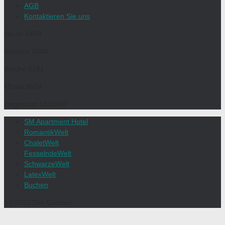
AGB
Kontaktieren Sie uns
Heute
1489
Gestern
1004
Woche
6191
Monat
8504
Insgesamt
1333407
SM Apartment Hotel
RomantikWelt
ChaletWelt
FesselndeWelt
SchwarzeWelt
LatexWelt
Buchen
(c) 2022 Der Gutshof