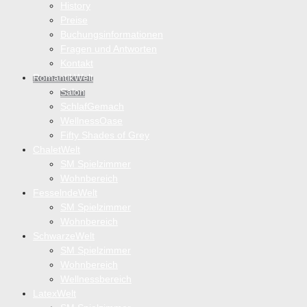
History
Preise
Buchungsinformationen
Fragen und Antworten
Kontakt
RomantikWelt
Salon
SchlafGemach
WellnessOase
Fifty Shades of Grey
ChaletWelt
SM Spielzimmer
Wohnbereich
FesselndeWelt
SM Spielzimmer
Wohnbereich
SchwarzeWelt
SM Spielzimmer
Wohnbereich
Wellnessbereich
LatexWelt