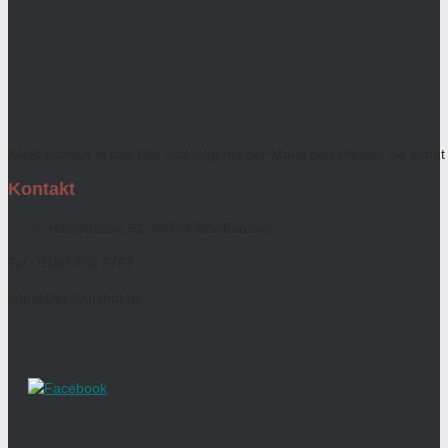
Klickt einfach in das Bild und folgt mit der Maus den Pfeilen. So kön
Kontakt
Harzstrasse 61, 99734 Nordhausen
Tel.: 0160 765 6767
info@Der-Gutshof.de