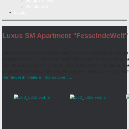
SM Spielzimmer
Wohnbereich
Buchen
Luxus SM Apartment "FesselndeWelt" 
Entdeckt eine völlig neue Kombination zwischen exklusiver privat 
insgesamt 120m². In dem offen gestalteten romantischen SM Apartme
Dachterrasse und Blick ins Grüne. Eine großzügige Privat Sauna, ei
eingerahmt in ein faszinierendes Ambiente mit alten Balken und Fa
Hier findet ihr weitere Informationen ...