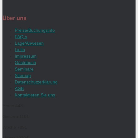
Über uns
Preise/Buchungsinfo
FAQ´s
Lage/Anwesen
Links
Impressum
Gästebuch
Seminare
Sitemap
Datenschutzerklärung
AGB
Kontaktieren Sie uns
Heute
448
Gestern
1101
Woche
7991