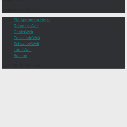
Monat
10304
Insgesamt
1335207
SM Apartment Hotel
RomantikWelt
ChaletWelt
FesselndeWelt
SchwarzeWelt
LatexWelt
Buchen
(c) 2022 Der Gutshof