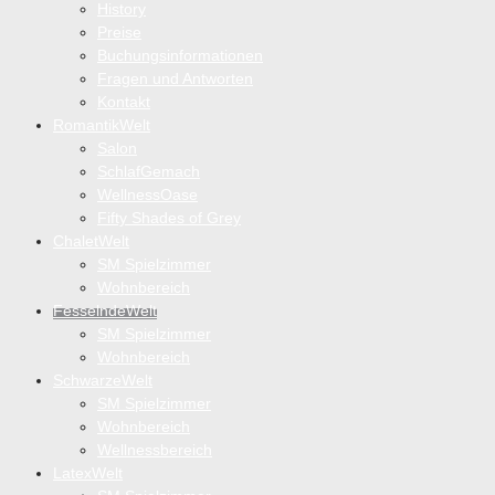
History
Preise
Buchungsinformationen
Fragen und Antworten
Kontakt
RomantikWelt
Salon
SchlafGemach
WellnessOase
Fifty Shades of Grey
ChaletWelt
SM Spielzimmer
Wohnbereich
FesselndeWelt
SM Spielzimmer
Wohnbereich
SchwarzeWelt
SM Spielzimmer
Wohnbereich
Wellnessbereich
LatexWelt