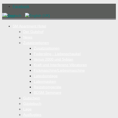
Facebook
SM Apartment Hotel
Der Gutshof
News
Zusatzoptionen
Zusatzoptionen
Federsling - Liebesschaukel
Venus 2000 und Sybian
Kraft und Interferenz-Vibratoren
Fickmaschine/Liebesmaschine
Latexbondage
Latexmasken
Reizstromgeräte
BDSM Seminare
Gutschein
Gästebuch
Lage
Ausflugtips