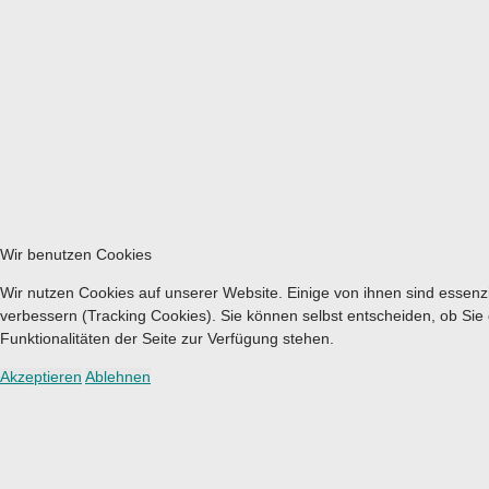
Wir benutzen Cookies
Wir nutzen Cookies auf unserer Website. Einige von ihnen sind essenzi
verbessern (Tracking Cookies). Sie können selbst entscheiden, ob Sie
Funktionalitäten der Seite zur Verfügung stehen.
Akzeptieren
Ablehnen