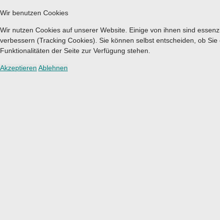
Wir benutzen Cookies
Wir nutzen Cookies auf unserer Website. Einige von ihnen sind essenzi
verbessern (Tracking Cookies). Sie können selbst entscheiden, ob Sie
Funktionalitäten der Seite zur Verfügung stehen.
Akzeptieren
Ablehnen