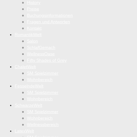
History
Preise
Buchungsinformationen
Fragen und Antworten
Kontakt
RomantikWelt
Salon
SchlafGemach
WellnessOase
Fifty Shades of Grey
ChaletWelt
SM Spielzimmer
Wohnbereich
FesselndeWelt
SM Spielzimmer
Wohnbereich
SchwarzeWelt
SM Spielzimmer
Wohnbereich
Wellnessbereich
LatexWelt