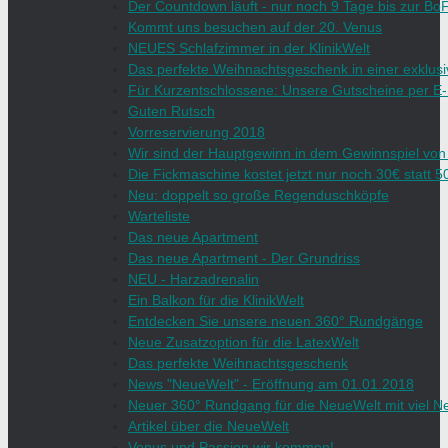
Der Countdown läuft - nur noch 9 Tage bis zur B
Kommt uns besuchen auf der 20. Venus
NEUES Schlafzimmer in der KlinikWelt
Das perfekte Weihnachtsgeschenk in einer exklus
Für Kurzentschlossene: Unsere Gutscheine per E-
Guten Rutsch
Vorreservierung 2018
Wir sind der Hauptgewinn in dem Gewinnspiel von
Die Fickmaschine kostet jetzt nur noch 30€ statt 5
Neu: doppelt so große Regenduschköpfe
Warteliste
Das neue Apartment
Das neue Apartment - Der Grundriss
NEU - Harzadrenalin
Ein Balkon für die KlinikWelt
Entdecken Sie unsere neuen 360° Rundgänge
Neue Zusatzoption für die LatexWelt
Das perfekte Weihnachtsgeschenk
News "NeueWelt" - Eröffnung am 01.01.2018
Neuer 360° Rundgang für die NeueWelt mit viel 
Artikel über die NeueWelt
Venus und Passion wir kommen!