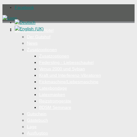
Facebook
SM Apartment Hotel
Der Gutshof
News
Zusatzoptionen
Zusatzoptionen
Federsling - Liebesschaukel
Venus 2000 und Sybian
Kraft und Interferenz-Vibratoren
Fickmaschine/Liebesmaschine
Latexbondage
Latexmasken
Reizstromgeräte
BDSM Seminare
Gutschein
Gästebuch
Lage
Ausflugtips