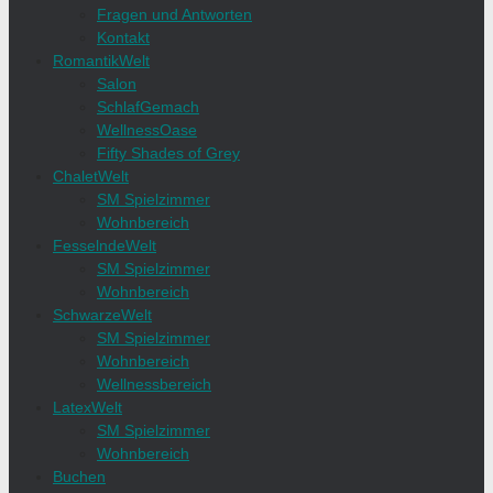
Fragen und Antworten
Kontakt
RomantikWelt
Salon
SchlafGemach
WellnessOase
Fifty Shades of Grey
ChaletWelt
SM Spielzimmer
Wohnbereich
FesselndeWelt
SM Spielzimmer
Wohnbereich
SchwarzeWelt
SM Spielzimmer
Wohnbereich
Wellnessbereich
LatexWelt
SM Spielzimmer
Wohnbereich
Buchen