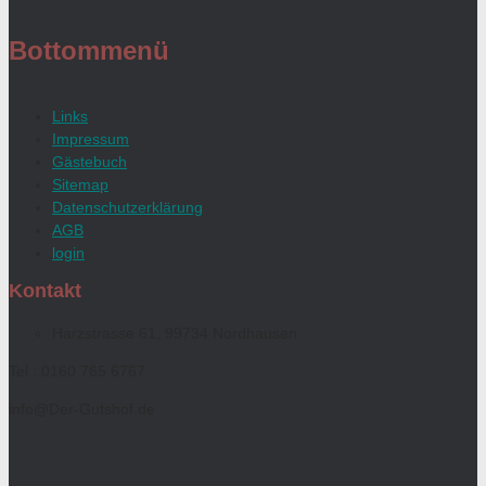
Bottommenü
Links
Impressum
Gästebuch
Sitemap
Datenschutzerklärung
AGB
login
Kontakt
Harzstrasse 61, 99734 Nordhausen
Tel.: 0160 765 6767
info@Der-Gutshof.de