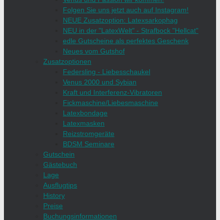
Folgen Sie uns jetzt auch auf Instagram!
NEUE Zusatzoption: Latexsarkophag
NEU in der "LatexWelt" - Strafbock "Hellcat"
edle Gutscheine als perfektes Geschenk
Neues vom Gutshof
Zusatzoptionen
Federsling - Liebesschaukel
Venus 2000 und Sybian
Kraft und Interferenz-Vibratoren
Fickmaschine/Liebesmaschine
Latexbondage
Latexmasken
Reizstromgeräte
BDSM Seminare
Gutschein
Gästebuch
Lage
Ausflugtips
History
Preise
Buchungsinformationen