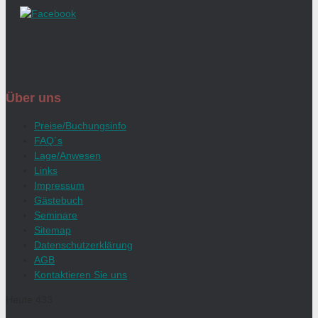
Über uns
Preise/Buchungsinfo
FAQ´s
Lage/Anwesen
Links
Impressum
Gästebuch
Seminare
Sitemap
Datenschutzerklärung
AGB
Kontaktieren Sie uns
Heute
433