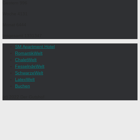
Gestern
996
Woche
4131
Monat
6444
Insgesamt
1331347
SM Apartment Hotel
RomantikWelt
ChaletWelt
FesselndeWelt
SchwarzeWelt
LatexWelt
Buchen
(c) 2022 Der Gutshof