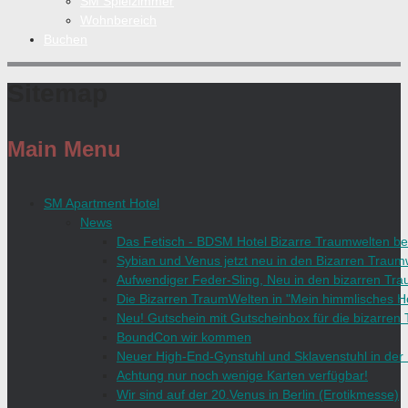
SM Spielzimmer
Wohnbereich
Buchen
Sitemap
Main Menu
SM Apartment Hotel
News
Das Fetisch - BDSM Hotel Bizarre Traumwelten bei
Sybian und Venus jetzt neu in den Bizarren Traum
Aufwendiger Feder-Sling, Neu in den bizarren Tr
Die Bizarren TraumWelten in "Mein himmlisches 
Neu! Gutschein mit Gutscheinbox für die bizarren
BoundCon wir kommen
Neuer High-End-Gynstuhl und Sklavenstuhl in der
Achtung nur noch wenige Karten verfügbar!
Wir sind auf der 20.Venus in Berlin (Erotikmesse)