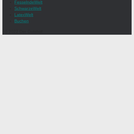
FesselndeWelt
SchwarzeWelt
LatexWelt
Buchen
(c) 2022 Der Gutshof