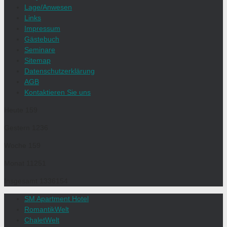
Lage/Anwesen
Links
Impressum
Gästebuch
Seminare
Sitemap
Datenschutzerklärung
AGB
Kontaktieren Sie uns
Heute
159
Gestern
1236
Woche
159
Monat
11251
Insgesamt
1336154
SM Apartment Hotel
RomantikWelt
ChaletWelt