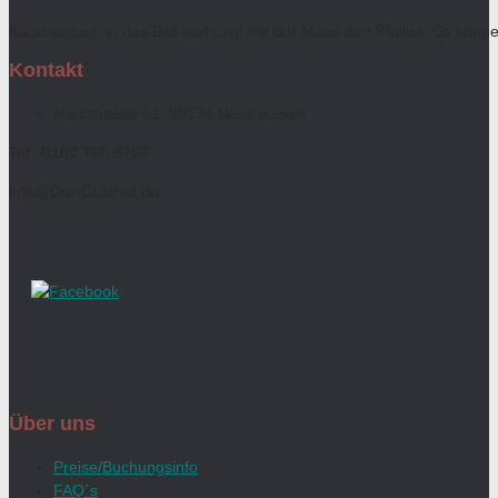
Klickt einfach in das Bild und folgt mit der Maus den Pfeilen. So kön
Kontakt
Harzstrasse 61, 99734 Nordhausen
Tel.: 0160 765 6767
info@Der-Gutshof.de
Über uns
Preise/Buchungsinfo
FAQ´s