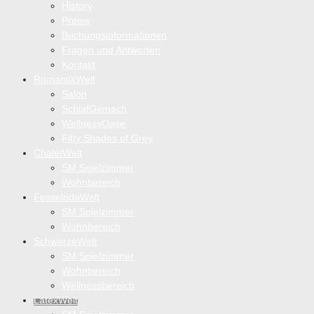
History
Preise
Buchungsinformationen
Fragen und Antworten
Kontakt
RomantikWelt
Salon
SchlafGemach
WellnessOase
Fifty Shades of Grey
ChaletWelt
SM Spielzimmer
Wohnbereich
FesselndeWelt
SM Spielzimmer
Wohnbereich
SchwarzeWelt
SM Spielzimmer
Wohnbereich
Wellnessbereich
LatexWelt