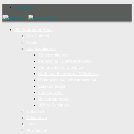
Facebook
SM Apartment Hotel
Der Gutshof
News
Zusatzoptionen
Zusatzoptionen
Federsling - Liebesschaukel
Venus 2000 und Sybian
Kraft und Interferenz-Vibratoren
Fickmaschine/Liebesmaschine
Latexbondage
Latexmasken
Reizstromgeräte
BDSM Seminare
Gutschein
Gästebuch
Lage
Ausflugtips