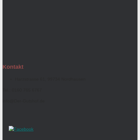
Kontakt
Harzstrasse 61, 99734 Nordhausen
Tel.: 0160 765 6767
info@Der-Gutshof.de