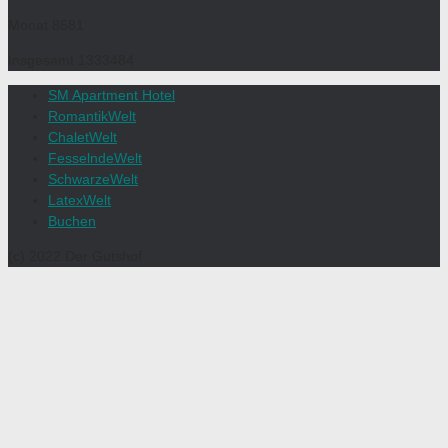
Monat
8581
Insgesamt
1333484
SM Apartment Hotel
RomantikWelt
ChaletWelt
FesselndeWelt
SchwarzeWelt
LatexWelt
Buchen
(c) 2022 Der Gutshof