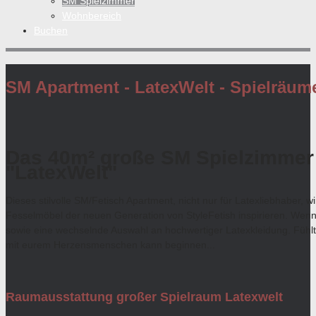
SM Spielzimmer
Wohnbereich
Buchen
SM Apartment - LatexWelt - Spielräum
Das 40m² große SM Spielzimmer
"LatexWelt"
Dieses stilvolle SM/Fetisch Apartment, nicht nur für Latexliebhaber, 
Fesselmöbel der neuen Generation von StyleFetish inspirieren. Wenn 
sowie eine wechselnde Auswahl an hochwertiger Latexkleidung. Fühlt
mit eurem Herzensmenschen kann beginnen...
Raumausstattung großer Spielraum Latexwelt