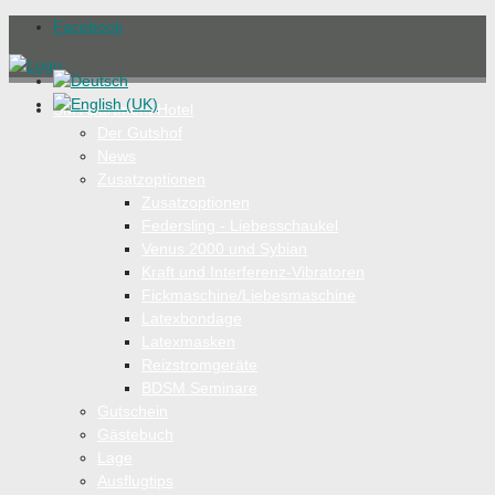
Facebook
SM Apartment Hotel
Der Gutshof
News
Zusatzoptionen
Zusatzoptionen
Federsling - Liebesschaukel
Venus 2000 und Sybian
Kraft und Interferenz-Vibratoren
Fickmaschine/Liebesmaschine
Latexbondage
Latexmasken
Reizstromgeräte
BDSM Seminare
Gutschein
Gästebuch
Lage
Ausflugtips