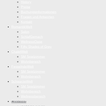
History
Preise
Buchungsinformationen
Fragen und Antworten
Kontakt
RomantikWelt
Salon
SchlafGemach
WellnessOase
Fifty Shades of Grey
ChaletWelt
SM Spielzimmer
Wohnbereich
FesselndeWelt
SM Spielzimmer
Wohnbereich
SchwarzeWelt
SM Spielzimmer
Wohnbereich
Wellnessbereich
LatexWelt