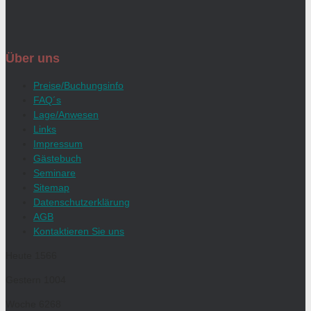
Über uns
Preise/Buchungsinfo
FAQ´s
Lage/Anwesen
Links
Impressum
Gästebuch
Seminare
Sitemap
Datenschutzerklärung
AGB
Kontaktieren Sie uns
Heute
1566
Gestern
1004
Woche
6268