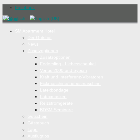
Facebook
SM Apartment Hotel
Der Gutshof
News
Zusatzoptionen
Zusatzoptionen
Federsling - Liebesschaukel
Venus 2000 und Sybian
Kraft und Interferenz-Vibratoren
Fickmaschine/Liebesmaschine
Latexbondage
Latexmasken
Reizstromgeräte
BDSM Seminare
Gutschein
Gästebuch
Lage
Ausflugtips