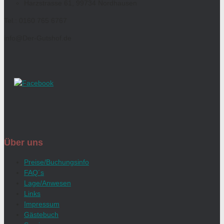
Harzstrasse 61, 99734 Nordhausen
Tel.: 0160 765 6767
info@Der-Gutshof.de
Über uns
Preise/Buchungsinfo
FAQ´s
Lage/Anwesen
Links
Impressum
Gästebuch