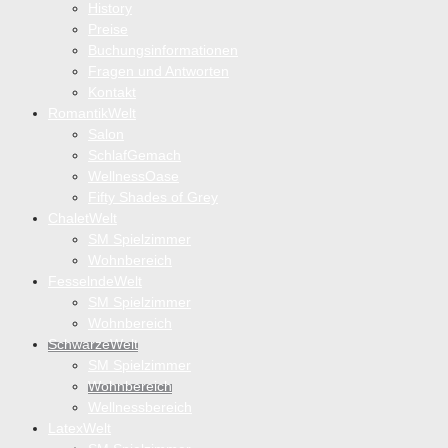
History
Preise
Buchungsinformationen
Fragen und Antworten
Kontakt
RomantikWelt
Salon
SchlafGemach
WellnessOase
Fifty Shades of Grey
ChaletWelt
SM Spielzimmer
Wohnbereich
FesselndeWelt
SM Spielzimmer
Wohnbereich
SchwarzeWelt
SM Spielzimmer
Wohnbereich
Wellnessbereich
LatexWelt