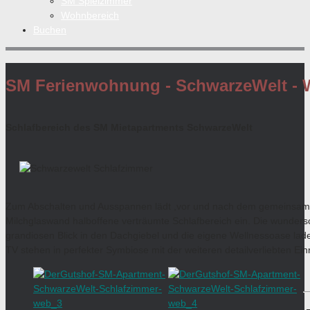
SM Spielzimmer
Wohnbereich
Buchen
SM Ferienwohnung - SchwarzeWelt - 
Schlafbereich des SM Mietapartments SchwarzeWelt
Zum Abschalten und Ausspannen lädt ,vor und nach dem gemeinsamen 
Milchglaswand halboffene verträumte Schlafbereich ein. Die wunders
grandiosen Blick in den Dachgiebel und die eigene Wellnessoase lad
TV stehen in perfekter Symbiose mit der weiteren detailverliebten Ein