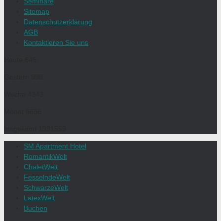
Seminare
Sitemap
Datenschutzerklärung
AGB
Kontaktieren Sie uns
Heute
645
Gestern
996
Woche
4343
Monat
6656
Insgesamt
1331559
SM Apartment Hotel
RomantikWelt
ChaletWelt
FesselndeWelt
SchwarzeWelt
LatexWelt
Buchen