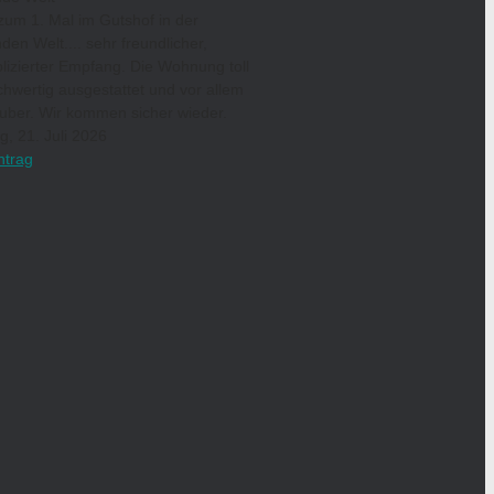
um 1. Mal im Gutshof in der
den Welt.... sehr freundlicher,
izierter Empfang. Die Wohnung toll
hwertig ausgestattet und vor allem
uber. Wir kommen sicher wieder.
g, 21. Juli 2026
ntrag