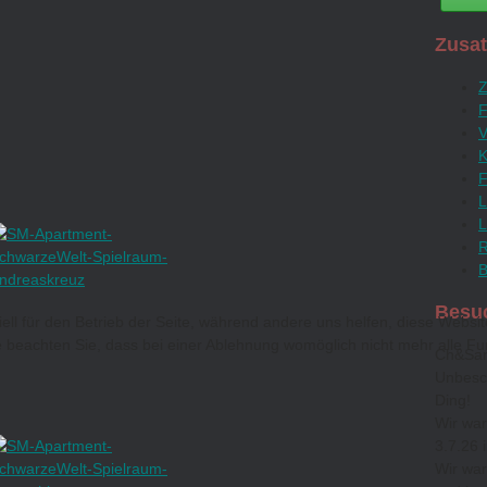
Zusat
Z
F
V
K
F
L
L
R
Besu
ell für den Betrieb der Seite, während andere uns helfen, diese Websi
 beachten Sie, dass bei einer Ablehnung womöglich nicht mehr alle Fun
Ch&Sa
Unbesch
Ding!
Wir war
3.7.26 
Wir war