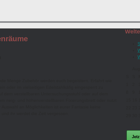
Welt
enräume
S
W
W
t
Aug
S
S
 jede Menge Zubehör werden euch begeistern. Erfahrt wie
1
2
ein oder im vielseitigen Edelstahlkäfig eingesperrt zu
8
9
uf dem verstellbaren Untersuchungsstuhl oder auf dem
15
16
em neig- und höhenverstellbaren Fixierungsbrett oder nutzt
 Auswahl an Möglichkeiten ist eurer Fantasie keine
22
23
 und ihr werdet die Zeit vergessen.
29
30