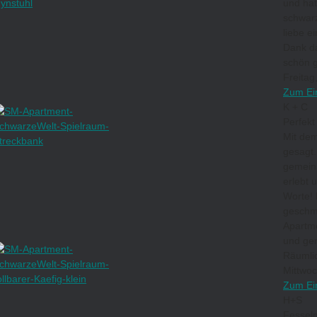
und hat
schwarz
liebe e
Dank da
schön g
Freitag
Zum Ei
K + C
Perfekt
Mit dem 
gesagt.
gemein
erlebt 
Worte! 
geschm
Apartme
und gen
Räumlic
Mittwoc
Zum Ei
H+S
Fessel