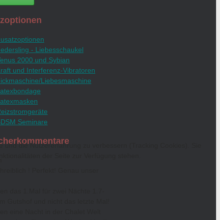
zoptionen
usatzoptionen
edersling - Liebesschaukel
enus 2000 und Sybian
raft und Interferenz-Vibratoren
ickmaschine/Liebesmaschine
atexbondage
atexmasken
eizstromgeräte
BDSM Seminare
cherkommentare
te und die Nutzererfahrung zu verbessern (Tracking Cookies). Sie
ktionalitäten der Seite zur Verfügung stehen.
n
reiblich ! Perfekt! Genau unser
en das 1.Mal für zwei Nächte 1.7-
im Gutshof und nicht das letzte Mal!
en eine Nacht in der Chalet Welt