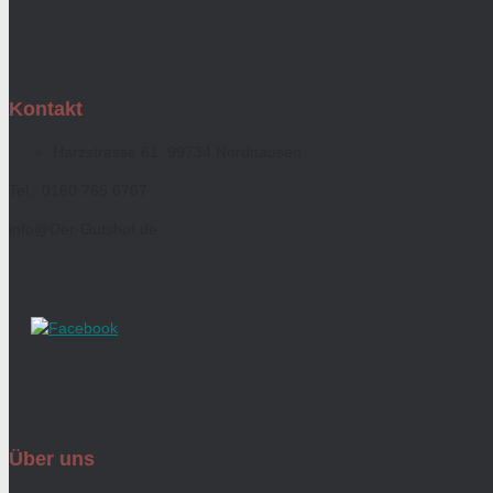
Kontakt
Harzstrasse 61, 99734 Nordhausen
Tel.: 0160 765 6767
info@Der-Gutshof.de
Über uns