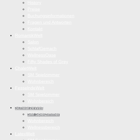
History
Preise
Buchungsinformationen
Fragen und Antworten
Kontakt
RomantikWelt
Salon
SchlafGemach
WellnessOase
Fifty Shades of Grey
ChaletWelt
SM Spielzimmer
Wohnbereich
FesselndeWelt
SM Spielzimmer
Wohnbereich
SchwarzeWelt
SM Spielzimmer
Wohnbereich
Wellnessbereich
LatexWelt