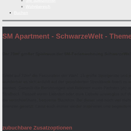
SM Spielzimmer
Wohnbereich
Buchen
SM Apartment - SchwarzeWelt - Them
Der 70m² großer Spielraum der SM-Ferienwohnung SchwarzeWel
Erlebt auf 70m² die Faszination der Wahl. 15 große Spielgeräte und
wunderbar es sich anfühlt auf der gepolsterten Streckbank fixiert zu s
werden. Genießt die Berührungen und Aktionen eures Partners (in) a
Strafbock. Fesselt euren Liebsten oder eure Liebste ausweglos auf d
die verschließbare, bequeme Blackbox. Bei dieser und noch viel mehr
Grenzen gesetzt. Lasst euch immer wieder inspirieren und begeistern
zubuchbare Zusatzoptionen