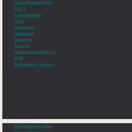
Preise/Buchungsinfo
FAQ´s
Lage/Anwesen
Links
Impressum
Gästebuch
Seminare
Sitemap
Datenschutzerklärung
AGB
Kontaktieren Sie uns
Heute
817
Gestern
1740
Woche
7259
Monat
9572
Insgesamt
1334475
SM Apartment Hotel