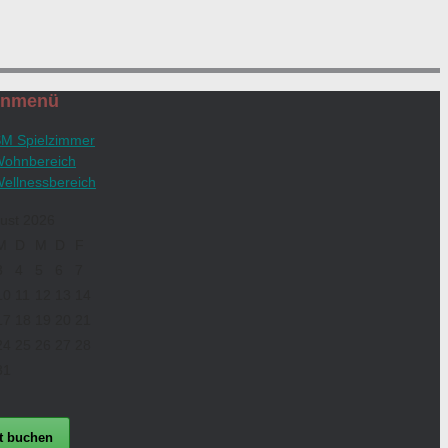
enmenü
M Spielzimmer
ohnbereich
ellnessbereich
ust 2026
M
D
M
D
F
3
4
5
6
7
10
11
12
13
14
17
18
19
20
21
24
25
26
27
28
31