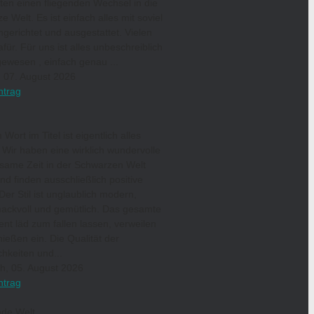
ten einen fliegenden Wechsel in die
e Welt. Es ist einfach alles mit soviel
ingerichtet und ausgestattet. Vielen
für. Für uns ist alles unbeschreiblich
ewesen , einfach genau ...
, 07. August 2026
ntrag
Wort im Titel ist eigentlich alles
 Wir haben eine wirklich wundervolle
same Zeit in der Schwarzen Welt
und finden ausschließlich positive
Der Stil ist unglaublich modern,
ackvoll und gemütlich. Das gesamte
nt läd zum fallen lassen, verweilen
ießen ein. Die Qualität der
hkeiten und...
h, 05. August 2026
ntrag
nde Welt