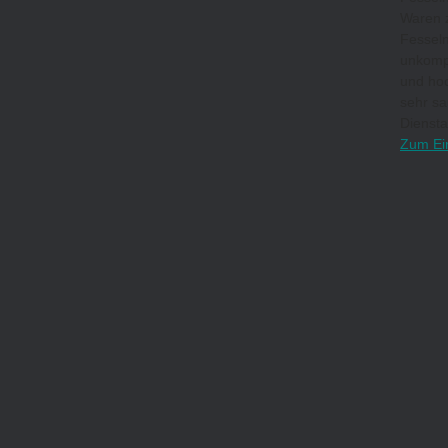
Waren z
Fesseln
unkompl
und hoc
sehr sa
Diensta
Zum Ei