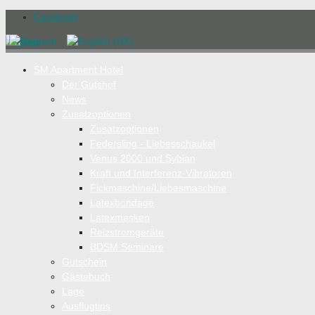
Facebook
SM Apartment Hotel
Der Gutshof
News
Zusatzoptionen
Zusatzoptionen
Federsling - Liebesschaukel
Venus 2000 und Sybian
Kraft und Interferenz-Vibratoren
Fickmaschine/Liebesmaschine
Latexbondage
Latexmasken
Reizstromgeräte
BDSM Seminare
Gutschein
Gästebuch
Lage
Ausflugtips